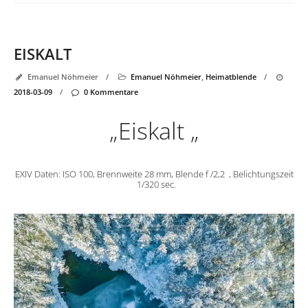
EISKALT
Emanuel Nöhmeier
/
Emanuel Nöhmeier
,
Heimatblende
/
2018-03-09
/
0 Kommentare
„Eiskalt „
EXIV Daten: ISO 100, Brennweite 28 mm, Blende f /2,2 , Belichtungszeit
1/320 sec.