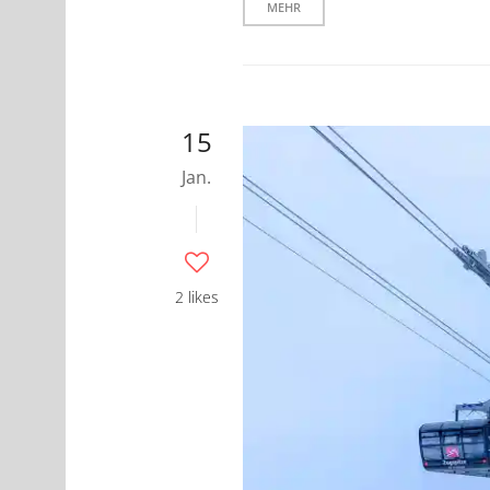
MEHR
15
Jan.
2 likes