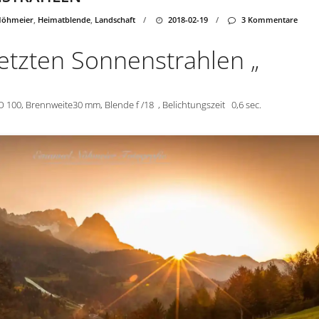
Nöhmeier
,
Heimatblende
,
Landschaft
/
2018-02-19
/
3 Kommentare
letzten Sonnenstrahlen „
O 100, Brennweite30 mm, Blende f /18 , Belichtungszeit 0,6 sec.