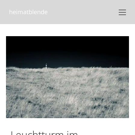
heimatblende
ANSEHEN
Leuchtturm im