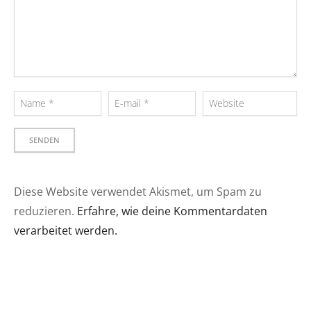
Bilder mit ein paar Infos
zum Bild und zur
Location! Viel Spass beim
Lesen!! [/vc_column_text]
[vc_empty_space
height="100px"]
[/vc_column][vc_column
width="1/2"]
[vc_column_text]Ziel des…
Diese Website verwendet Akismet, um Spam zu
reduzieren.
Erfahre, wie deine Kommentardaten
verarbeitet werden.