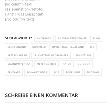
[vc_column_text
css_animation="left-to-
right"] "das Loisachtal"
[/vc_column_text]
[/vc_column][vc_column]
[vc_column_text] EXIV
Daten: ISO 100,
SCHLAGWORTE:
ANDIKAUSG
ANDREAS KRETSCHMER
BLOG
Brennweite 16mm,
Blende f /11,
DEUTSCHLAND
GRASMEER
HINTER DEM TELLERRAND
K-1
Belichtungszeit 15 sec.
[/vc_column_text]
KRETSCHART.DE
LEUCHTTRUM IM GRASMEER
LEUCHTTURM
[vc_single_image
image="318"
MEANDMYPENTAX
MEYER-GÖRLITZ
NATUR
OUTDOOR
img_size="full"
PENTAXK1
SCHWARZ WEISS
SYLT
TOURISMUS
TRIOPLAN
style="vc_box_shadow"
onclick="zoom"]
[vc_separator
style="shadow"
border_width="2"]
SCHREIBE EINEN KOMMENTAR
[vc_column_text] Ein
kleiner Einblick in die
Entstehung eines meiner